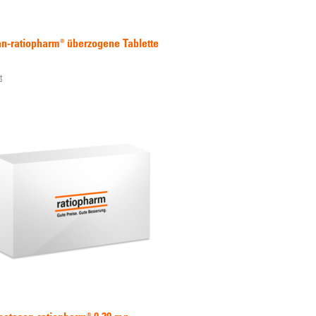
an-ratiopharm® überzogene Tablette
t