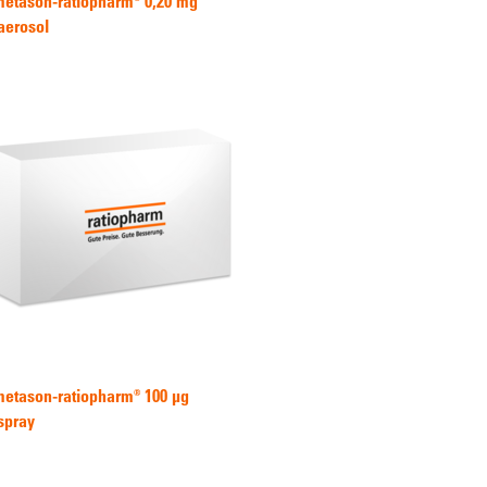
etason-ratiopharm® 0,20 mg
aerosol
etason-ratiopharm® 100 µg
spray