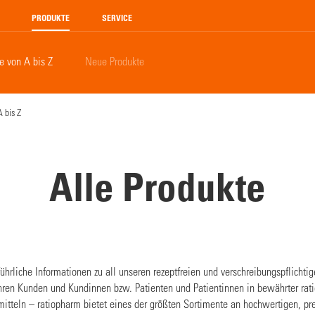
PRODUKTE
SERVICE
e von A bis Z
Neue Produkte
 bis Z
Alle Produkte
ührliche Informationen zu all unseren rezeptfreien und verschreibungspflichti
n Ihren Kunden und Kundinnen bzw. Patienten und Patientinnen in bewährter rat
imitteln – ratiopharm bietet eines der größten Sortimente an hochwertigen, p