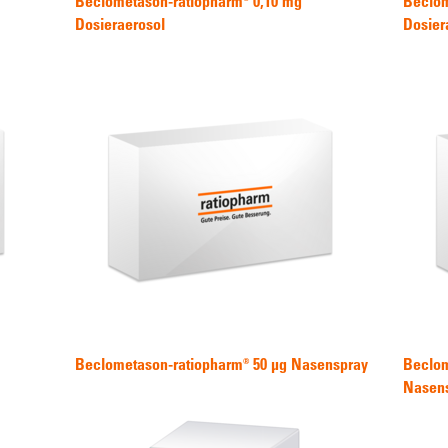
Beclometason-ratiopharm® 0,10 mg
Beclom
Dosieraerosol
Dosier
Beclometason-ratiopharm® 50 µg Nasenspray
Beclom
Nasen