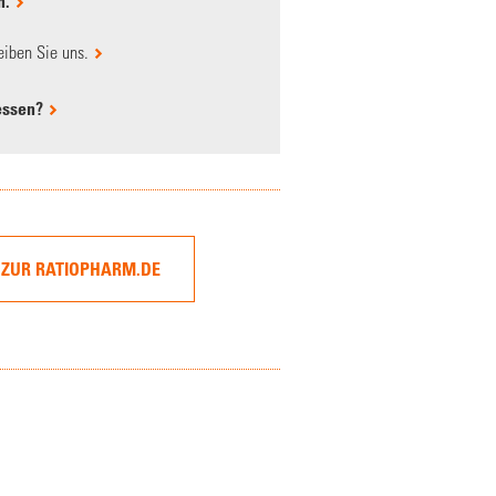
n.
iben Sie uns.
essen?
ZUR RATIOPHARM.DE