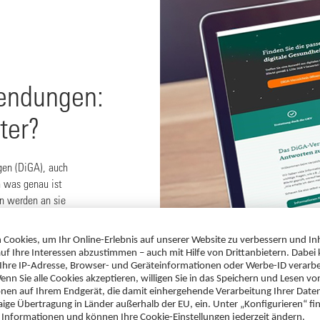
endungen:
ter?
gen (DiGA), auch
h was genau ist
n werden an sie
et werden? Welchen
nten und inwieweit