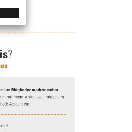
is
?
ses
sich an
Mitglieder medizinischer
 sich mit Ihrem kostenlosen ratiopharm
heck Account ein.
onto?