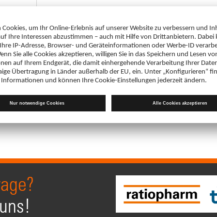
rage?
 uns!