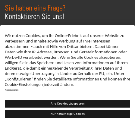
Sie haben eine Frage?
Kontaktieren Sie uns!
KONTAKT
ADRESSE
Schreiben Sie uns
ratiopharm GmbH
Graf-Arco-Straße 3
D-89079 Ulm
TELEFAX
+49 (0)731 402 - 78 32
WIR SIND MITGLIED VON
ERKLÄRUNG ZUR BARRIEREFREIHEIT
IMPRESSUM