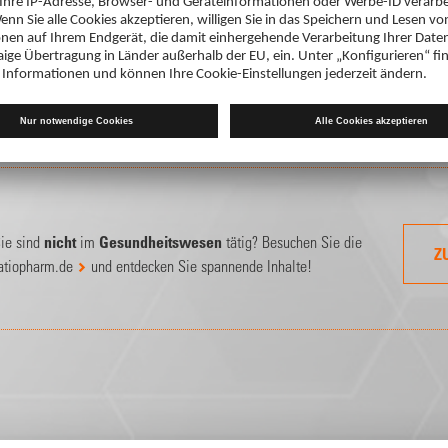
Sie haben Probleme mit dem Login?
Sie haben Ihr
Passwort vergesse
ieder medizinischer Fachkreise
, bitte loggen Sie sich mit Ihrem
 Ihrem DocCheck Account ein.
ie sind
nicht
im
Gesundheitswesen
tätig? Besuchen Sie die
Z
atiopharm.de
und entdecken Sie spannende Inhalte!