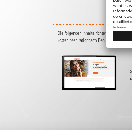
Die folgenden Inhalte richten sich an
Mitgl
kostenlosen ratiopharm Benutzerkonto oder
S
r