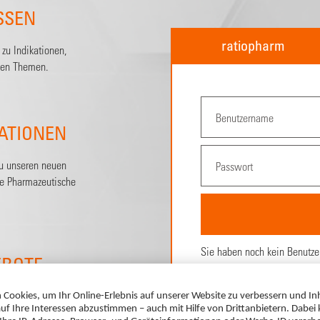
SSEN
ratiopharm
zu Indikationen,
hen Themen.
ATIONEN
zu unseren neuen
ne Pharmazeutische
Sie haben noch kein Benutze
EBOTE
Hier ganz
einfach registrie
 Sie für
en können.