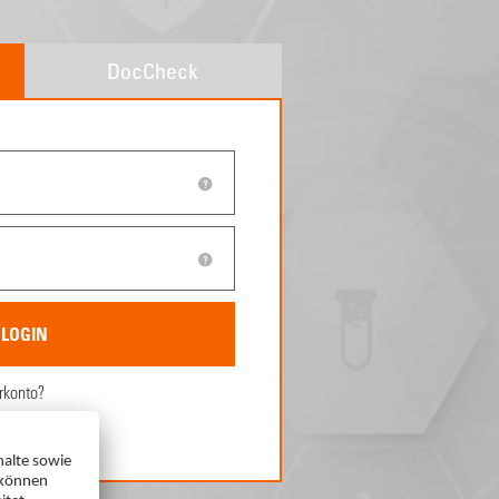
DocCheck
rkonto?
ren.