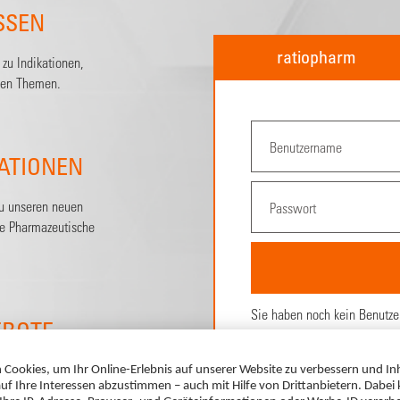
SSEN
ratiopharm
zu Indikationen,
hen Themen.
ATIONEN
zu unseren neuen
ne Pharmazeutische
Sie haben noch kein Benutze
EBOTE
Hier ganz
einfach registrie
 Sie für
en können.