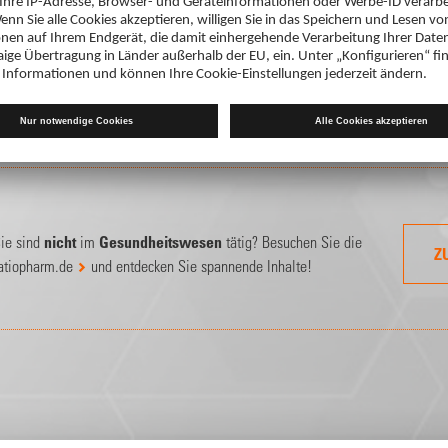
Sie haben Probleme mit dem Login?
Sie haben Ihr
Passwort vergesse
ieder medizinischer Fachkreise
, bitte loggen Sie sich mit Ihrem
 Ihrem DocCheck Account ein.
ie sind
nicht
im
Gesundheitswesen
tätig? Besuchen Sie die
Z
atiopharm.de
und entdecken Sie spannende Inhalte!