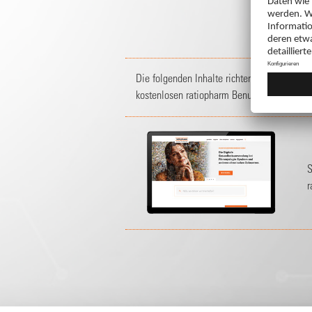
Die folgenden Inhalte richten sich an
Mitgl
kostenlosen ratiopharm Benutzerkonto oder
S
r