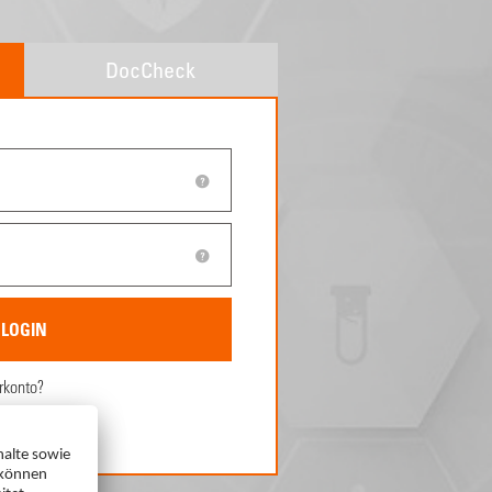
DocCheck
rkonto?
ren.