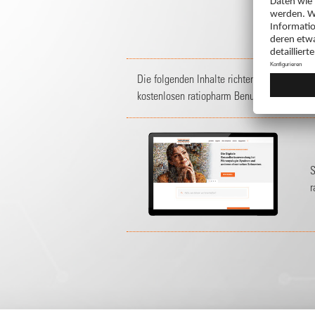
Die folgenden Inhalte richten sich an
Mitgl
kostenlosen ratiopharm Benutzerkonto oder
S
r