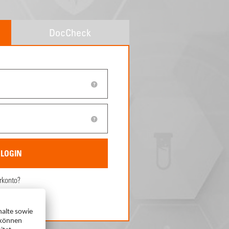
DocCheck
rkonto?
ren.