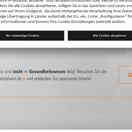
Sie haben Probleme mit dem Login?
Sie haben Ihr
Passwort vergesse
ieder medizinischer Fachkreise
, bitte loggen Sie sich mit Ihrem
 Ihrem DocCheck Account ein.
ie sind
nicht
im
Gesundheitswesen
tätig? Besuchen Sie die
Z
atiopharm.de
und entdecken Sie spannende Inhalte!