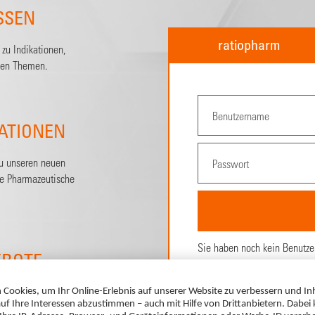
SSEN
ratiopharm
zu Indikationen,
hen Themen.
ATIONEN
zu unseren neuen
ne Pharmazeutische
Sie haben noch kein Benutze
EBOTE
Hier ganz
einfach registrie
 Sie für
en können.